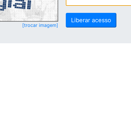
[trocar imagem]