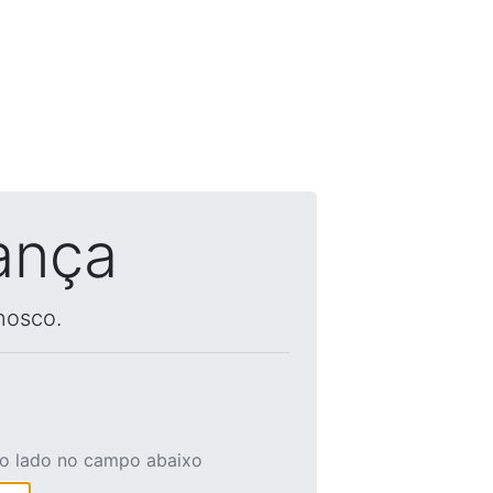
ança
nosco.
ao lado no campo abaixo