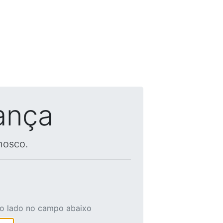
ança
nosco.
ao lado no campo abaixo