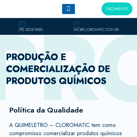
Ir
PR
ORÇAMENTO
para
o
conteúdo
(19) 3828.9880
SAC@CLOROMATIC.COM.BR
PRODUÇÃO E
COMERCIALIZAÇÃO DE
PRODUTOS QUÍMICOS
Política da Qualidade
A QUIMELETRO – CLOROMATIC tem como
compromisso comercializar produtos químicos