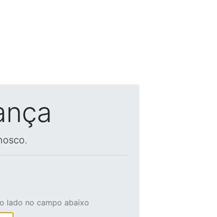
ança
nosco.
ao lado no campo abaixo