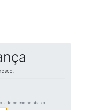
ança
nosco.
ao lado no campo abaixo