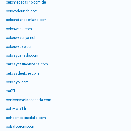
betonredscasino.com.de
betovodeutsch.com
betpandanederland.com
betpawaau.com
betpawakenya.net
betpawauae.com
betplaycanada.com
betplaycasinoespana.com
betplaydeutche.com
betplaypl.com
betPT
betriverscasinocanada.com
betriviera1.fr
betroomcasinoitalia.com
betsafesuomi.com