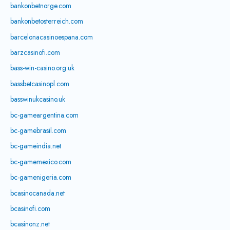
bankonbetnorge.com
bankonbetosterreich.com
barcelonacasinoespana.com
barzcasinofi.com
bass-win-casino.org.uk
bassbetcasinopl.com
basswinukcasino.uk
bc-gameargentina.com
bc-gamebrasil.com
bc-gameindia.net
bc-gamemexico.com
bc-gamenigeria.com
bcasinocanada.net
bcasinofi.com
bcasinonz.net