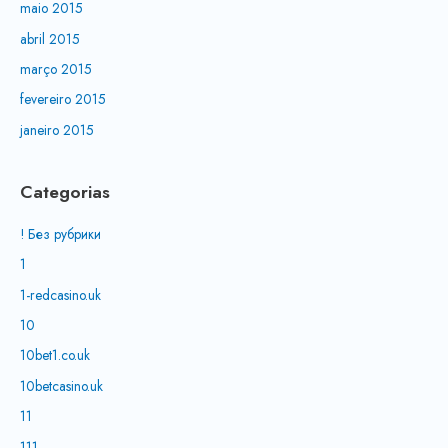
maio 2015
abril 2015
março 2015
fevereiro 2015
janeiro 2015
Categorias
! Без рубрики
1
1-redcasino.uk
10
10bet1.co.uk
10betcasino.uk
11
111