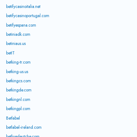
betifycasinoitalia.net
betifycasinoportugal.com
betifyespana.com
betiniadk.com
betiniaus.us
betIT
betking-tr.com
betking-us.us
betkingcs.com
betkingde.com
betkingnl.com
betkingpl.com
Betlabel
betlabel-ireland.com
betlivedeutche.com