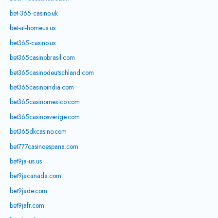
bet-365-casino.uk
bet-at-homeus.us
bet365-casino.us
bet365casinobrasil.com
bet365casinodeutschland.com
bet365casinoindia.com
bet365casinomexico.com
bet365casinosverige.com
bet365dkcasino.com
bet777casinoespana.com
bet9ja-us.us
bet9jacanada.com
bet9jade.com
bet9jafr.com