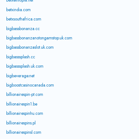
betxethiopia.net
betxindia.com
betxsouthafrica.com
bigbassbonanza.cc
bigbassbonanzanotongamstop.uk.com
bigbassbonanzaslot.uk.com
bigbasssplash.cc
bigbasssplash.uk.com
bigbeverage.net
bigboostcasinocanada.com
billionairespin-pt.com
billionairespin1.be
billionairespinhu.com
billionairespins.pl
billionairespinsl.com