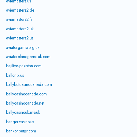
aviamasters.us
aviamasters2.de
aviamasters2.fr
aviamasters2.uk
aviamasters2.us
aviatorgame.org.uk
aviatorplanegame.uk.com
bajilive-pakistan.com
ballonix.us
ballybetcasinocanada.com
ballycasinocanada.com
ballycasinocanada.net
ballycasinouk.me.uk
bangercasino.us
bankonbetgr.com