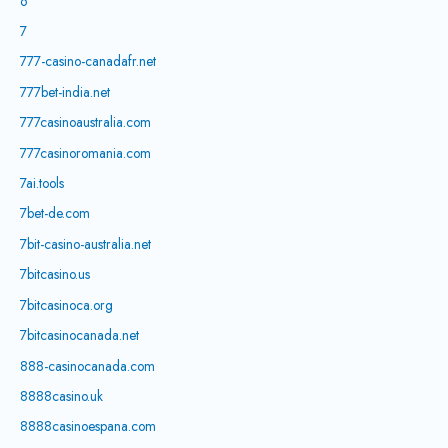
6
7
777-casino-canadafr.net
777bet-india.net
777casinoaustralia.com
777casinoromania.com
7ai.tools
7bet-de.com
7bit-casino-australia.net
7bitcasino.us
7bitcasinoca.org
7bitcasinocanada.net
888-casinocanada.com
8888casino.uk
8888casinoespana.com