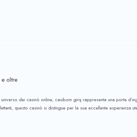
e oltre
universo dei casinò online, casibom giriş rappresenta una porta d’in
ttanti, questo casinò si distingue per la sua eccellente esperienza ut