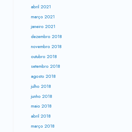
abril 2021
março 2021
janeiro 2021
dezembro 2018
novembro 2018
outubro 2018
setembro 2018
agosto 2018
julho 2018
junho 2018
maio 2018
abril 2018
março 2018