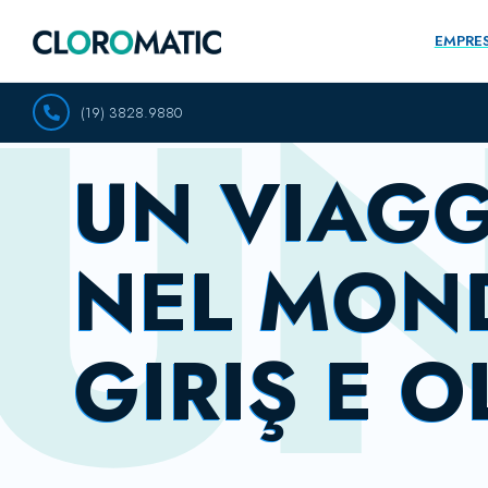
UN
EMPRE
(19) 3828.9880
UN VIAG
NEL MON
GIRIŞ E O