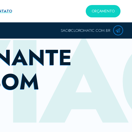
IA
ORÇAMENTO
NTATO
SAC@CLOROMATIC.COM.BR
ONANTE
BOM