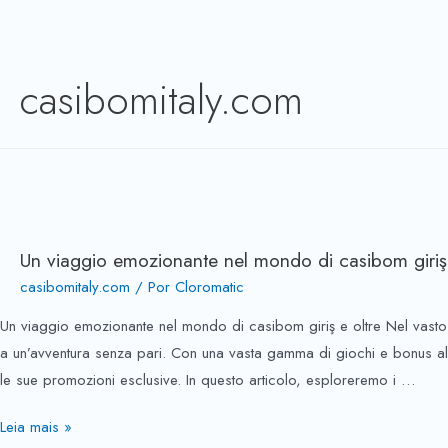
casibomitaly.com
Un viaggio emozionante nel mondo di casibom giriş 
casibomitaly.com
/ Por
Cloromatic
Un viaggio emozionante nel mondo di casibom giriş e oltre Nel vasto 
a un’avventura senza pari. Con una vasta gamma di giochi e bonus alle
le sue promozioni esclusive. In questo articolo, esploreremo i …
Leia mais »