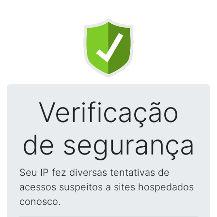
Verificação
de segurança
Seu IP fez diversas tentativas de
acessos suspeitos a sites hospedados
conosco.