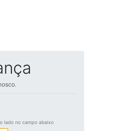
ança
nosco.
ao lado no campo abaixo