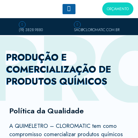
Ir
PR
ORÇAMENTO
para
o
conteúdo
(19) 3828.9880
SAC@CLOROMATIC.COM.BR
PRODUÇÃO E
COMERCIALIZAÇÃO DE
PRODUTOS QUÍMICOS
Política da Qualidade
A QUIMELETRO – CLOROMATIC tem como
compromisso comercializar produtos químicos