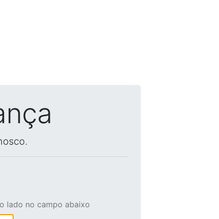
ança
nosco.
ao lado no campo abaixo