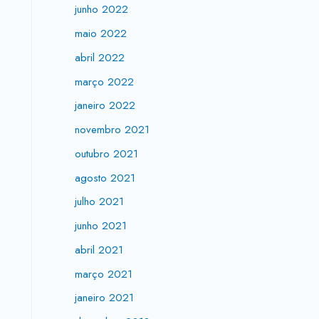
junho 2022
maio 2022
abril 2022
março 2022
janeiro 2022
novembro 2021
outubro 2021
agosto 2021
julho 2021
junho 2021
abril 2021
março 2021
janeiro 2021