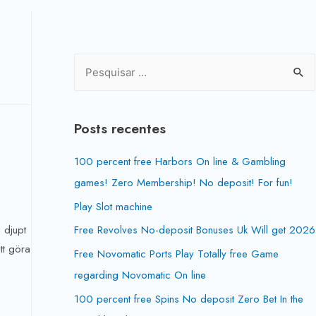
Posts recentes
100 percent free Harbors On line & Gambling
games! Zero Membership! No deposit! For fun!
Play Slot machine
 djupt
Free Revolves No-deposit Bonuses Uk Will get 2026
tt göra
Free Novomatic Ports Play Totally free Game
regarding Novomatic On line
100 percent free Spins No deposit Zero Bet In the