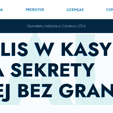
A
SA
PRODUTOS
LICENÇAS
CO
Quimeletro Indústria e Comércio LTDA
LIS W KASY
 SEKRETY
J BEZ GRAN