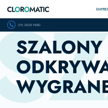
SZ
EMPRE
(19) 3828.9880
SZALONY 
ODKRYWA
WYGRANE