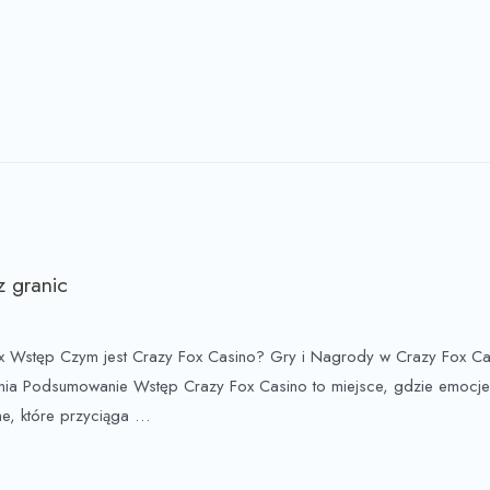
z granic
x Wstęp Czym jest Crazy Fox Casino? Gry i Nagrody w Crazy Fox Ca
nia Podsumowanie Wstęp Crazy Fox Casino to miejsce, gdzie emocje
ne, które przyciąga …