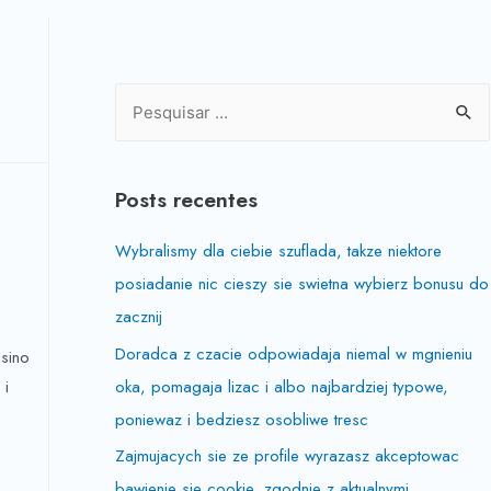
Posts recentes
Wybralismy dla ciebie szuflada, takze niektore
posiadanie nic cieszy sie swietna wybierz bonusu do
zacznij
Doradca z czacie odpowiadaja niemal w mgnieniu
sino
oka, pomagaja lizac i albo najbardziej typowe,
 i
poniewaz i bedziesz osobliwe tresc
Zajmujacych sie ze profile wyrazasz akceptowac
bawienie sie cookie, zgodnie z aktualnymi