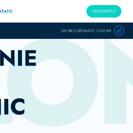
LO
ORÇAMENTO
NTATO
SAC@CLOROMATIC.COM.BR
NIE
IC