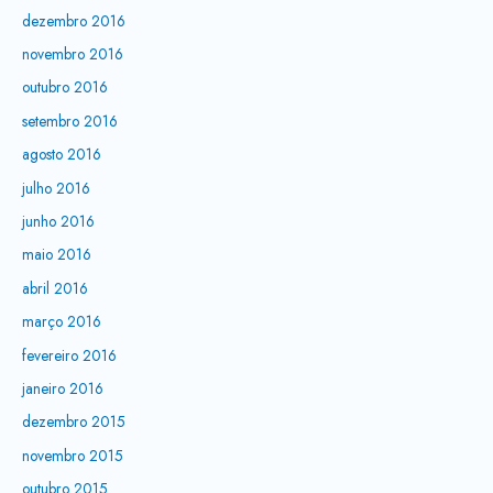
dezembro 2016
novembro 2016
outubro 2016
setembro 2016
agosto 2016
julho 2016
junho 2016
maio 2016
abril 2016
março 2016
fevereiro 2016
janeiro 2016
dezembro 2015
novembro 2015
outubro 2015