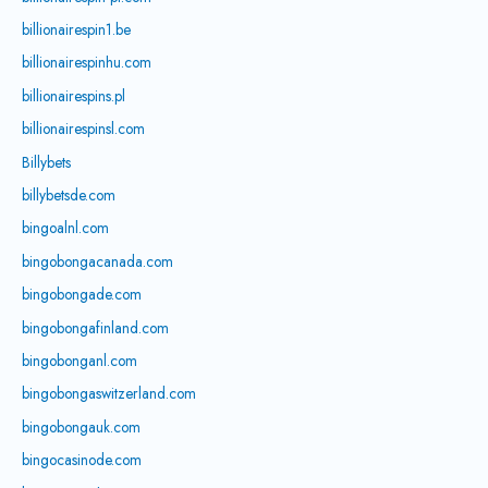
billionairespin1.be
billionairespinhu.com
billionairespins.pl
billionairespinsl.com
Billybets
billybetsde.com
bingoalnl.com
bingobongacanada.com
bingobongade.com
bingobongafinland.com
bingobonganl.com
bingobongaswitzerland.com
bingobongauk.com
bingocasinode.com