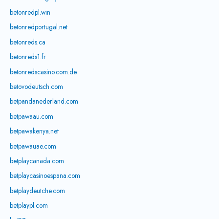
betonredpl.win
betonredportugal.net
betonreds.ca
betonreds1.fr
betonredscasino.com.de
betovodeutsch.com
betpandanederland.com
betpawaau.com
betpawakenya.net
betpawauae.com
betplaycanada.com
betplaycasinoespana.com
betplaydeutche.com
betplaypl.com