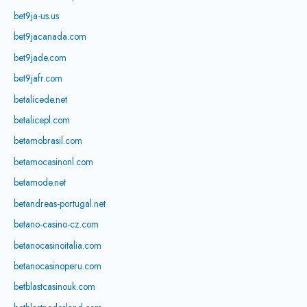
bet9ja-us.us
bet9jacanada.com
bet9jade.com
bet9jafr.com
betalicede.net
betalicepl.com
betamobrasil.com
betamocasinonl.com
betamode.net
betandreas-portugal.net
betano-casino-cz.com
betanocasinoitalia.com
betanocasinoperu.com
betblastcasinouk.com