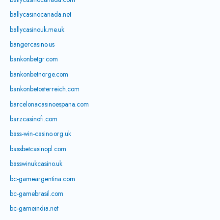
ballycasinocanada.net
ballycasinouk.me.uk
bangercasino.us
bankonbetgr.com
bankonbetnorge.com
bankonbetosterreich.com
barcelonacasinoespana.com
barzcasinofi.com
bass-win-casino.org.uk
bassbetcasinopl.com
basswinukcasino.uk
bc-gameargentina.com
bc-gamebrasil.com
bc-gameindia.net