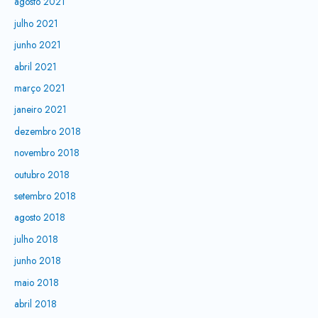
agosto 2021
julho 2021
junho 2021
abril 2021
março 2021
janeiro 2021
dezembro 2018
novembro 2018
outubro 2018
setembro 2018
agosto 2018
julho 2018
junho 2018
maio 2018
abril 2018