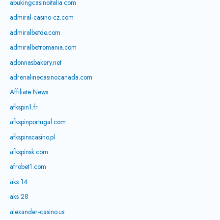
abukingcasinoitalia.com
admiral-casino-cz.com
admiralbetde.com
admiralbetromania.com
adonnasbakery.net
adrenalinecasinocanada.com
Affiliate News
afkspin1.fr
afkspinportugal.com
afkspinscasino.pl
afkspinsk.com
afrobet1.com
aks 14
aks 28
alexander-casino.us