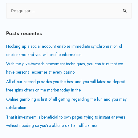
Posts recentes
Hooking up a social account enables immediate synchronisation of
one’s name and you will profile information
With the give-towards assessment techniques, you can trust that we
have personal expertise at every casino
All of our record provides you the best and you will latest no-deposit
free spins offers on the market today in the
Online gambling is first of all getting regarding the fun and you may
exhilaration
That it investment is beneficial to own pages trying to instant answers
without needing so you’re able to start an official ask