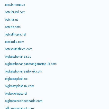
betwinnerus.us
betx-brasil.com
betx-us.us
betxde.com
betxethiopia.net
betxindia.com
betxsouthafrica.com
bigbassbonanza.cc
bigbassbonanzanotongamstop.uk.com
bigbassbonanzaslot.uk.com
bigbasssplash.cc
bigbasssplash.uk.com
bigbeverage.net
bigboostcasinocanada.com
billionairespin-pt.com