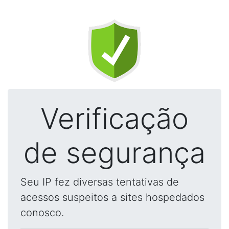
Verificação
de segurança
Seu IP fez diversas tentativas de
acessos suspeitos a sites hospedados
conosco.