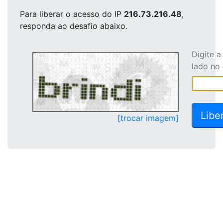
Para liberar o acesso
do IP
216.73.216.48
,
responda ao desafio abaixo.
Digite 
lado no
[trocar imagem]