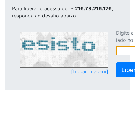
Para liberar o acesso
do IP
216.73.216.176
,
responda ao desafio abaixo.
Digite 
lado no
[trocar imagem]