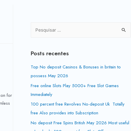
Posts recentes
Top No deposit Casinos & Bonuses in britain to
possess May 2026
Free online Slots Play 5000+ Free Slot Games
Immediately
con for
amless
100 percent free Revolves No-deposit Uk ️ Totally
free Also provides into Subscription
No deposit Free Spins British May 2026 Most useful